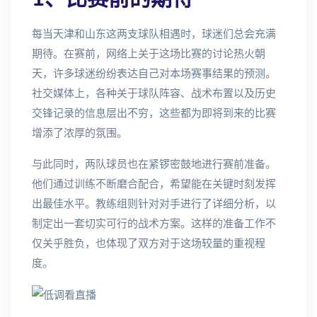
每当天津和山东这两支球队相遇时，球迷们总会充满
期待。在赛前，网络上关于这场比赛的讨论热火朝
天，许多球迷纷纷表达自己对本场赛事结果的预测。
社交媒体上，各种关于球队阵容、战术布置以及历史
交锋记录的信息层出不穷，这些都为即将到来的比赛
增添了浓厚的氛围。
与此同时，两队球员也在紧锣密鼓地进行赛前准备。
他们通过训练不断磨合配合，希望能在关键时刻发挥
出最佳水平。教练组则针对对手进行了详细分析，以
制定出一套切实可行的战术方案。这样的准备工作不
仅关乎胜负，也体现了双方对于这场较量的重视程
度。