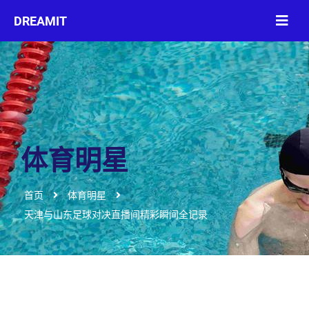
体育明星
首页
体育明星
天津与山东足球对决直播间精彩瞬间全记录