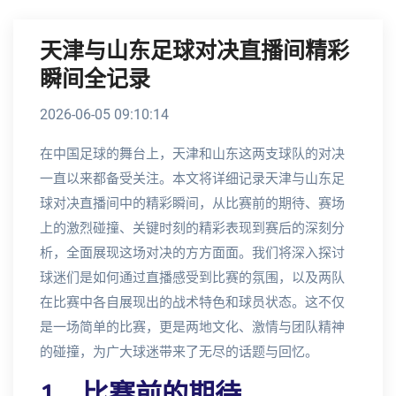
天津与山东足球对决直播间精彩
瞬间全记录
2026-06-05 09:10:14
在中国足球的舞台上，天津和山东这两支球队的对决
一直以来都备受关注。本文将详细记录天津与山东足
球对决直播间中的精彩瞬间，从比赛前的期待、赛场
上的激烈碰撞、关键时刻的精彩表现到赛后的深刻分
析，全面展现这场对决的方方面面。我们将深入探讨
球迷们是如何通过直播感受到比赛的氛围，以及两队
在比赛中各自展现出的战术特色和球员状态。这不仅
是一场简单的比赛，更是两地文化、激情与团队精神
的碰撞，为广大球迷带来了无尽的话题与回忆。
1、比赛前的期待