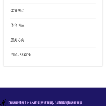
体育热点
体育明星
服务方向
沟通JRS直播