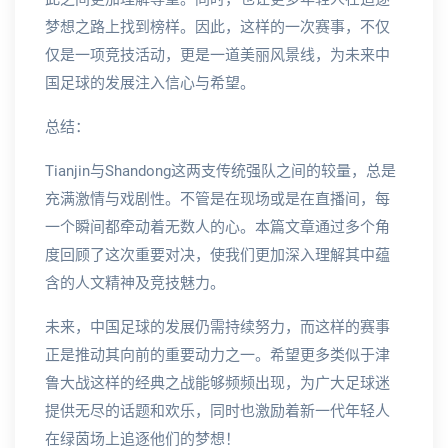
梦想之路上找到榜样。因此，这样的一次赛事，不仅
仅是一项竞技活动，更是一道美丽风景线，为未来中
国足球的发展注入信心与希望。
总结：
Tianjin与Shandong这两支传统强队之间的较量，总是
充满激情与戏剧性。不管是在现场或是在直播间，每
一个瞬间都牵动着无数人的心。本篇文章通过多个角
度回顾了这次重要对决，使我们更加深入理解其中蕴
含的人文精神及竞技魅力。
未来，中国足球的发展仍需持续努力，而这样的赛事
正是推动其向前的重要动力之一。希望更多类似于津
鲁大战这样的经典之战能够频频出现，为广大足球迷
提供无尽的话题和欢乐，同时也激励着新一代年轻人
在绿茵场上追逐他们的梦想！