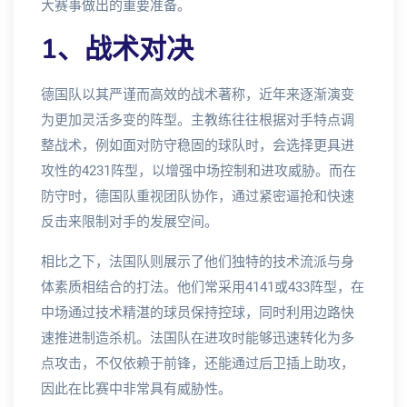
大赛事做出的重要准备。
1、战术对决
德国队以其严谨而高效的战术著称，近年来逐渐演变
为更加灵活多变的阵型。主教练往往根据对手特点调
整战术，例如面对防守稳固的球队时，会选择更具进
攻性的4231阵型，以增强中场控制和进攻威胁。而在
防守时，德国队重视团队协作，通过紧密逼抢和快速
反击来限制对手的发展空间。
相比之下，法国队则展示了他们独特的技术流派与身
体素质相结合的打法。他们常采用4141或433阵型，在
中场通过技术精湛的球员保持控球，同时利用边路快
速推进制造杀机。法国队在进攻时能够迅速转化为多
点攻击，不仅依赖于前锋，还能通过后卫插上助攻，
因此在比赛中非常具有威胁性。