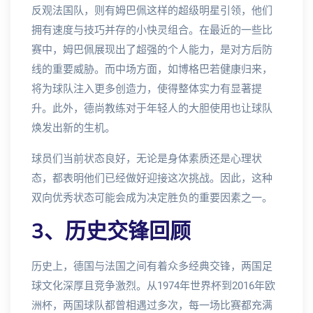
反观法国队，则有姆巴佩这样的超级明星引领，他们
拥有速度与技巧并存的小快灵组合。在最近的一些比
赛中，姆巴佩展现出了超强的个人能力，是对方后防
线的重要威胁。而中场方面，如博格巴若健康归来，
将为球队注入更多创造力，使得整体实力有显著提
升。此外，德尚教练对于年轻人的大胆使用也让球队
焕发出新的生机。
球员们当前状态良好，无论是身体素质还是心理状
态，都表明他们已经做好迎接这次挑战。因此，这种
双向优秀状态可能会成为决定胜负的重要因素之一。
3、历史交锋回顾
历史上，德国与法国之间有着众多经典交锋，两国足
球文化深厚且竞争激烈。从1974年世界杯到2016年欧
洲杯，两国球队都曾相遇过多次，每一场比赛都充满