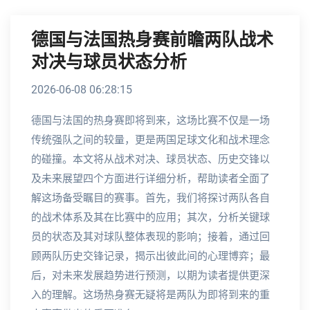
德国与法国热身赛前瞻两队战术
对决与球员状态分析
2026-06-08 06:28:15
德国与法国的热身赛即将到来，这场比赛不仅是一场
传统强队之间的较量，更是两国足球文化和战术理念
的碰撞。本文将从战术对决、球员状态、历史交锋以
及未来展望四个方面进行详细分析，帮助读者全面了
解这场备受瞩目的赛事。首先，我们将探讨两队各自
的战术体系及其在比赛中的应用；其次，分析关键球
员的状态及其对球队整体表现的影响；接着，通过回
顾两队历史交锋记录，揭示出彼此间的心理博弈；最
后，对未来发展趋势进行预测，以期为读者提供更深
入的理解。这场热身赛无疑将是两队为即将到来的重