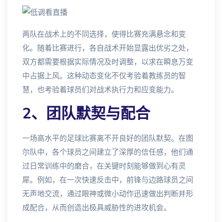
两队在战术上的不同选择，使得比赛充满悬念和变
化。随着比赛进行，各自战术开始显露出优劣之处，
双方都需要根据实际情况及时调整，以求在瞬息万变
中占据上风。这种动态变化不仅考验着教练员的智
慧，也考验着球员们对战术执行力和应变能力。
2、团队默契与配合
一场高水平的足球比赛离不开良好的团队默契。在图
尔队中，各个球员之间建立了深厚的信任感，他们通
过日常训练中的磨合，在关键时刻能够做到心有灵
犀。例如，在一次快速反击中，前锋与边路球员之间
无声地交流，通过眼神或微小动作迅速做出判断并形
成配合，从而创造出极具威胁性的进攻机会。