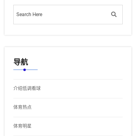
导航
介绍低调看球
体育热点
体育明星