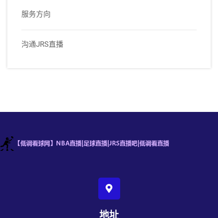
服务方向
沟通JRS直播
地址