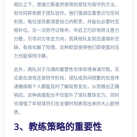
相比之下，普瑞兰斯虽然使用的是较为保守的方法，
但也同样依赖于团队协作。他们强调位置意识与空间
利用，每位球员都清楚自己的职责，并能在必要时互
相补位。在一次防守过程中，中后卫巧妙地将注意力
分散，引导对方攻击方向，而其他队友则迅速填补空
缺，有效化解了险情。这种默契使得他们即使面对压
力也能保持冷静。
此外，两队对于沟通的重要性也体现得淋漓尽致。无
论是在进攻还是防守阶段，球队成员间频繁的信息传
递确保每个人都能及时了解局势变化，从而做出正确
响应。这种高度配合不仅提升了球队整体实力，同时
也增强了年轻球员们在关键时刻表现出来的大心脏特
质。
3、教练策略的重要性