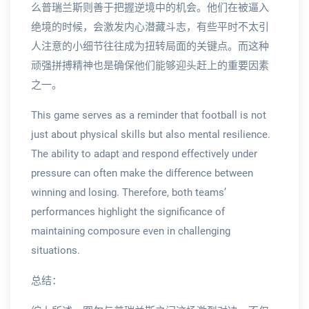
么普瑞兰斯则善于把握逆境中的机会。他们在被逼入
绝境的时候，会激发内心潜藏斗志，有些平时不太引
人注意的小细节往往成为扭转局面的关键点。而这种
顽强拼搏精神也是确保他们能够迎头赶上的重要因素
之一。
This game serves as a reminder that football is not
just about physical skills but also mental resilience.
The ability to adapt and respond effectively under
pressure can often make the difference between
winning and losing. Therefore, both teams’
performances highlight the significance of
maintaining composure even in challenging
situations.
总结：