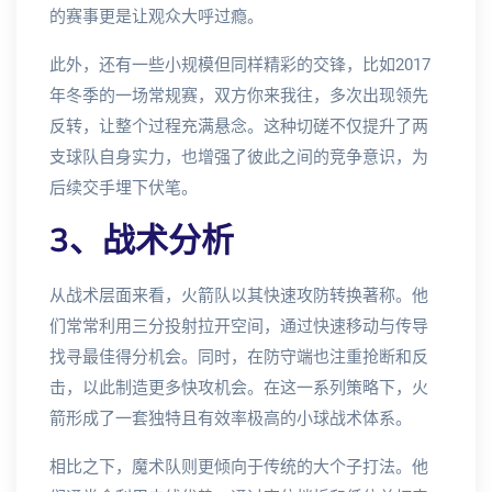
的赛事更是让观众大呼过瘾。
此外，还有一些小规模但同样精彩的交锋，比如2017
年冬季的一场常规赛，双方你来我往，多次出现领先
反转，让整个过程充满悬念。这种切磋不仅提升了两
支球队自身实力，也增强了彼此之间的竞争意识，为
后续交手埋下伏笔。
3、战术分析
从战术层面来看，火箭队以其快速攻防转换著称。他
们常常利用三分投射拉开空间，通过快速移动与传导
找寻最佳得分机会。同时，在防守端也注重抢断和反
击，以此制造更多快攻机会。在这一系列策略下，火
箭形成了一套独特且有效率极高的小球战术体系。
相比之下，魔术队则更倾向于传统的大个子打法。他