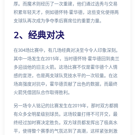
厚。而魔术则经历了一次重建，他们通过选秀与交易
积累年轻天才，例如德怀特·霍华德，这些变化使得两
支球队再次成为争夺季后赛席位的重要力量。
2、经典对决
在304场比赛中，有几场经典对决至今令人印象深刻。
其中一场发生在2015年，当时德怀特·霍华德回到奥兰
多迎战他的旧主火箭。这场比赛不仅是霍华德个人情
感的宣泄，也是两支球队竞技水平的一次较量。在这
场高强度对抗中，霍华德贡献了出色的数据，而最终
火箭凭借团队合作取得胜利。
另一场令人铭记的比赛发生在2019年，那时双方都拥
有众多全明星级别球员。这场较量打得不可开交，最
终经过加时赛决定胜负。双方球员都发挥出了极高水
平，使得整个赛季的气氛达到了高潮，这样紧张刺激