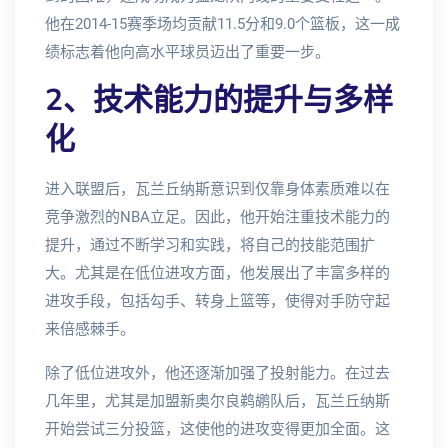
他在2014-15赛季场均贡献11.5分和9.0个篮板，这一成
绩标志着他向高水平球员迈出了重要一步。
2、技术能力的提升与多样
化
进入联盟后，瓦兰丘纳斯意识到仅靠身体素质难以在
竞争激烈的NBA立足。因此，他开始注重技术能力的
提升，通过不断学习和实践，将自己的技能范围扩
大。尤其是在低位进攻方面，他发展出了丰富多样的
进攻手段，包括勾手、转身上篮等，使得对手防守起
来倍感棘手。
除了低位进攻外，他还逐渐加强了投射能力。在过去
几年里，尤其是加盟新奥尔良鹈鹕队后，瓦兰丘纳斯
开始尝试三分投篮，这使他的进攻变得更加全面。这