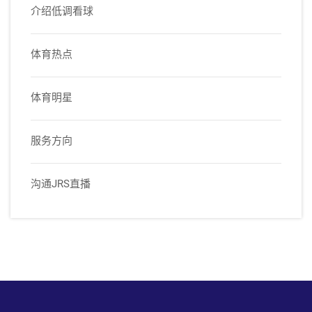
介绍低调看球
体育热点
体育明星
服务方向
沟通JRS直播