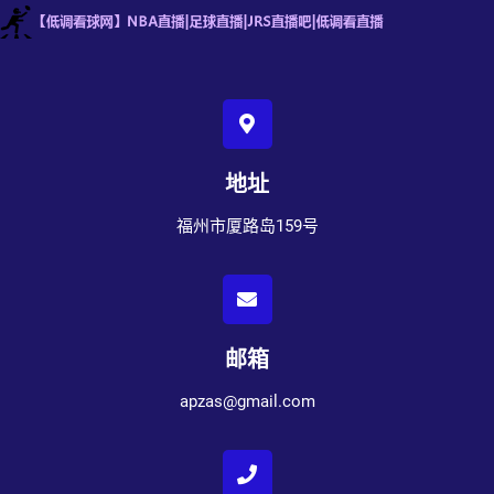
地址
福州市厦路岛159号
邮箱
apzas@gmail.com