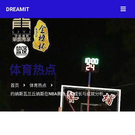
体育热点
首页
体育热点
约纳斯瓦兰丘纳斯在NBA赛场上的成长与成就分析