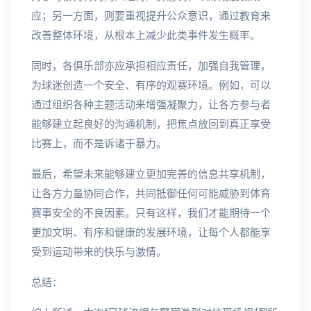
应；另一方面，则要重视提升公众意识，通过教育来
改善整体环境，从根本上减少此类事件发生概率。
同时，各俱乐部亦应承担相应责任，加强自我管理，
为球迷创造一个安全、有序的观赛环境。例如，可以
通过组织各种主题活动来增强凝聚力，让各方参与者
能够建立起良好的沟通机制，把焦点放回到真正享受
比赛上，而不是诉诸于暴力。
最后，希望未来能够建立更加完善的信息共享机制，
让各方力量协同合作，共同抵御任何可能威胁到体育
赛事安全的不良因素。只有这样，我们才能期待一个
更加文明、有序和健康的发展环境，让每个人都能享
受到运动带来的快乐与激情。
总结：