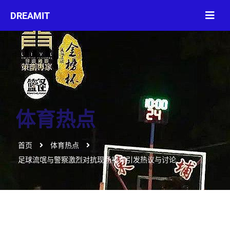
体育热点
首页
体育热点
足球流氓与警察激烈对抗现场视频引发热议与讨论