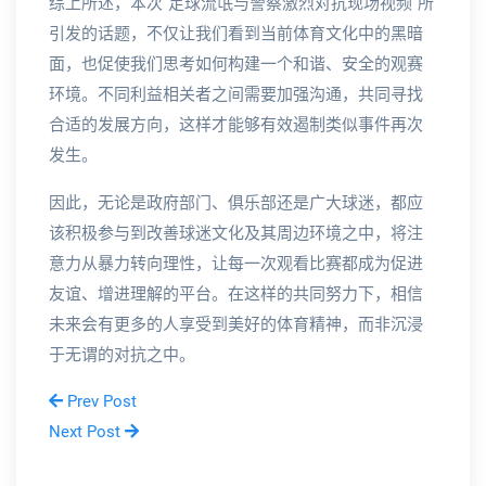
综上所述，本次“足球流氓与警察激烈对抗现场视频”所
引发的话题，不仅让我们看到当前体育文化中的黑暗
面，也促使我们思考如何构建一个和谐、安全的观赛
环境。不同利益相关者之间需要加强沟通，共同寻找
合适的发展方向，这样才能够有效遏制类似事件再次
发生。
因此，无论是政府部门、俱乐部还是广大球迷，都应
该积极参与到改善球迷文化及其周边环境之中，将注
意力从暴力转向理性，让每一次观看比赛都成为促进
友谊、增进理解的平台。在这样的共同努力下，相信
未来会有更多的人享受到美好的体育精神，而非沉浸
于无谓的对抗之中。
Prev Post
Next Post