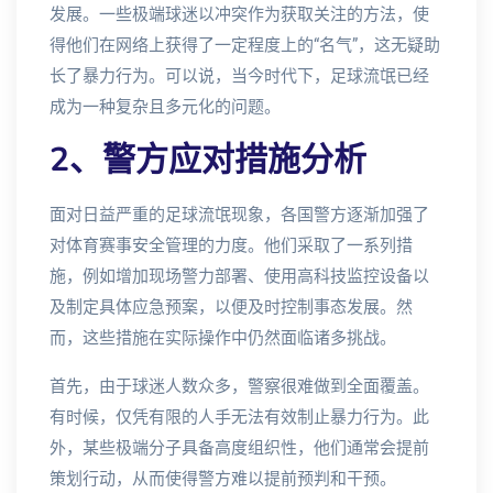
发展。一些极端球迷以冲突作为获取关注的方法，使
得他们在网络上获得了一定程度上的“名气”，这无疑助
长了暴力行为。可以说，当今时代下，足球流氓已经
成为一种复杂且多元化的问题。
2、警方应对措施分析
面对日益严重的足球流氓现象，各国警方逐渐加强了
对体育赛事安全管理的力度。他们采取了一系列措
施，例如增加现场警力部署、使用高科技监控设备以
及制定具体应急预案，以便及时控制事态发展。然
而，这些措施在实际操作中仍然面临诸多挑战。
首先，由于球迷人数众多，警察很难做到全面覆盖。
有时候，仅凭有限的人手无法有效制止暴力行为。此
外，某些极端分子具备高度组织性，他们通常会提前
策划行动，从而使得警方难以提前预判和干预。